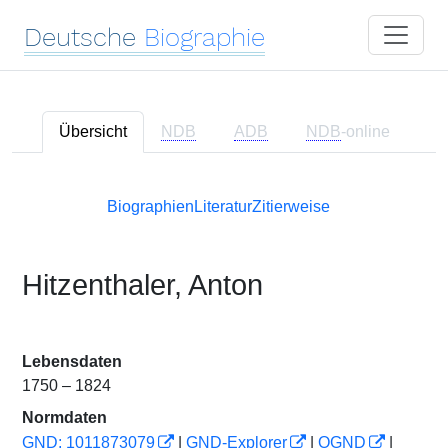
Deutsche
Biographie
Übersicht
NDB
ADB
NDB
-online
Biographien
Literatur
Zitierweise
Hitzenthaler, Anton
Lebensdaten
1750 – 1824
Normdaten
GND: 1011873079
|
GND-Explorer
|
OGND
|