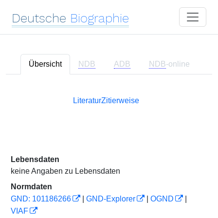
Deutsche
Biographie
Übersicht
NDB
ADB
NDB
-online
Literatur
Zitierweise
Lebensdaten
keine Angaben zu Lebensdaten
Normdaten
GND: 101186266
|
GND-Explorer
|
OGND
|
VIAF