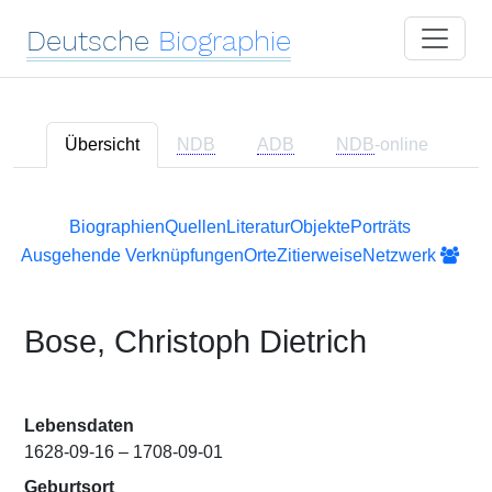
Deutsche
Biographie
Übersicht
NDB
ADB
NDB
-online
Biographien
Quellen
Literatur
Objekte
Porträts
Ausgehende Verknüpfungen
Orte
Zitierweise
Netzwerk
Bose, Christoph Dietrich
Lebensdaten
1628-09-16 – 1708-09-01
Geburtsort