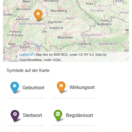
Leaflet
| Map tiles by BSB MDZ, under CC BY 3.0. Data by
OpenStreetMap, under ODbL.
Symbole auf der Karte
Geburtsort
Wirkungsort
Sterbeort
Begräbnisort