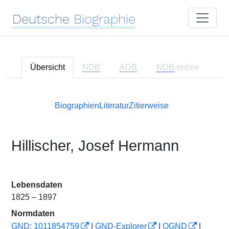
Deutsche
Biographie
Übersicht
NDB
ADB
NDB
-online
Biographien
Literatur
Zitierweise
Hillischer, Josef Hermann
Lebensdaten
1825 – 1897
Normdaten
GND: 1011854759
|
GND-Explorer
|
OGND
|