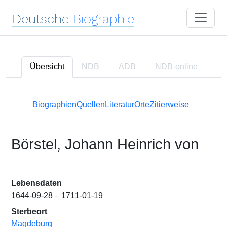
Deutsche
Biographie
Übersicht
NDB
ADB
NDB
-online
Biographien
Quellen
Literatur
Orte
Zitierweise
Börstel, Johann Heinrich von
Lebensdaten
1644-09-28 – 1711-01-19
Sterbeort
Magdeburg