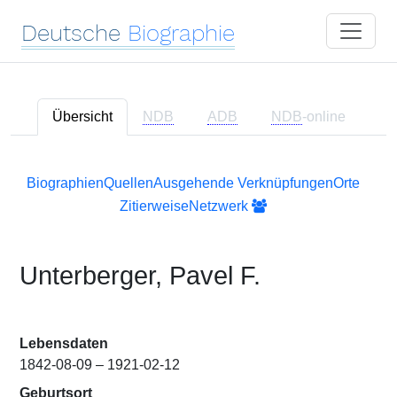
Deutsche
Biographie
Übersicht
NDB
ADB
NDB
-online
Biographien
Quellen
Ausgehende Verknüpfungen
Orte
Zitierweise
Netzwerk
Unterberger, Pavel F.
Lebensdaten
1842-08-09 – 1921-02-12
Geburtsort