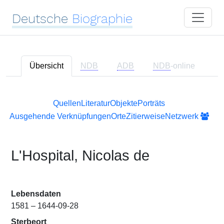
Deutsche
Biographie
Übersicht
NDB
ADB
NDB
-online
Quellen
Literatur
Objekte
Porträts
Ausgehende Verknüpfungen
Orte
Zitierweise
Netzwerk
L'Hospital, Nicolas de
Lebensdaten
1581 – 1644-09-28
Sterbeort