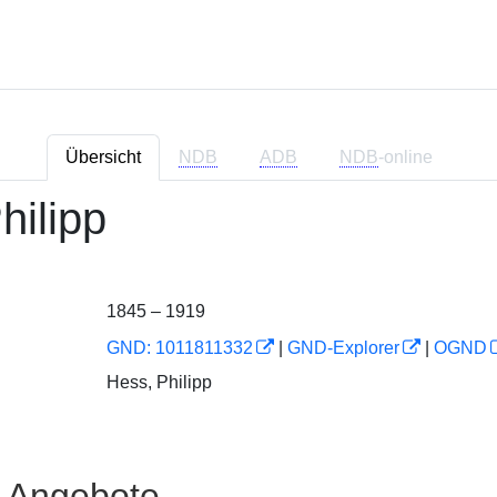
Übersicht
NDB
ADB
NDB
-online
hilipp
1845 – 1919
GND: 1011811332
|
GND-Explorer
|
OGND
Hess, Philipp
e Angebote