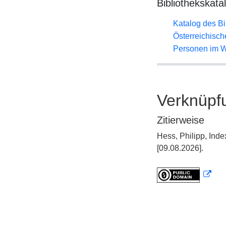
Bibliothekskata
Katalog des B
Österreichisc
Personen im W
Verknüpf
Zitierweise
Hess, Philipp, Ind
[09.08.2026].