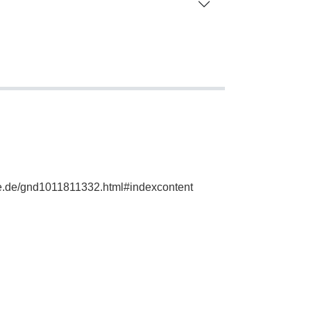
hie.de/gnd1011811332.html#indexcontent