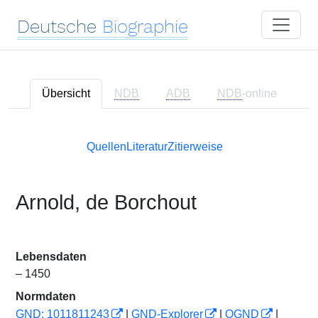
Deutsche
Biographie
Übersicht
NDB
ADB
NDB
-online
Quellen
Literatur
Zitierweise
Arnold, de Borchout
Lebensdaten
– 1450
Normdaten
GND: 1011811243
|
GND-Explorer
|
OGND
|