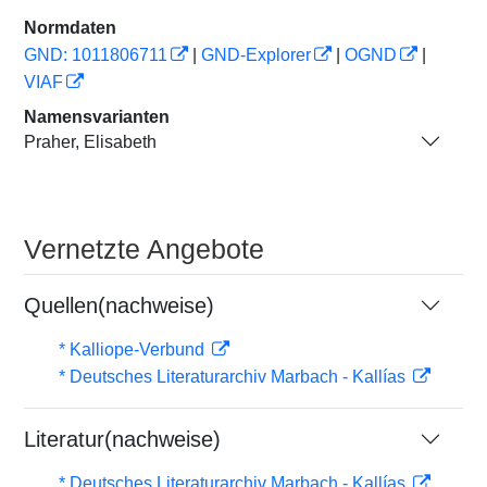
Normdaten
GND: 1011806711
|
GND-Explorer
|
OGND
|
VIAF
Namensvarianten
Praher, Elisabeth
Vernetzte Angebote
Quellen(nachweise)
* Kalliope-Verbund
* Deutsches Literaturarchiv Marbach - Kallías
Literatur(nachweise)
* Deutsches Literaturarchiv Marbach - Kallías