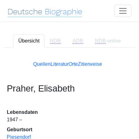
Deutsche
Biographie
Übersicht
NDB
ADB
NDB
-online
Quellen
Literatur
Orte
Zitierweise
Praher, Elisabeth
Lebensdaten
1947 –
Geburtsort
Piesendorf