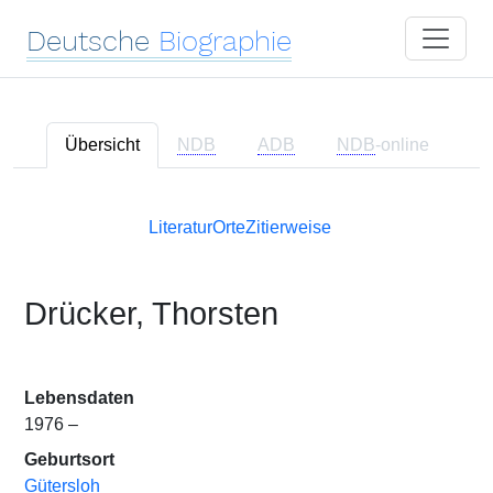
Deutsche
Biographie
Übersicht
NDB
ADB
NDB
-online
Literatur
Orte
Zitierweise
Drücker, Thorsten
Lebensdaten
1976 –
Geburtsort
Gütersloh