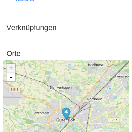
Verknüpfungen
Orte
+
-