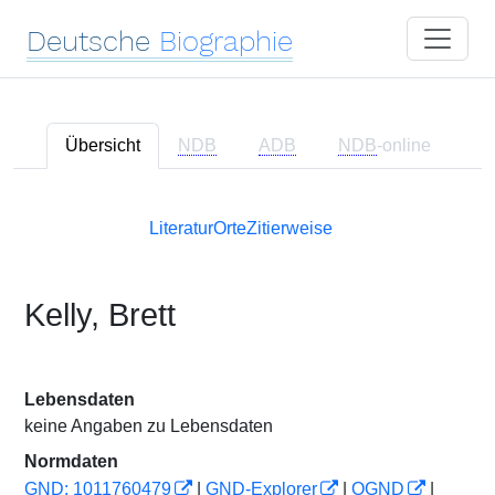
Deutsche
Biographie
Übersicht
NDB
ADB
NDB
-online
Literatur
Orte
Zitierweise
Kelly, Brett
Lebensdaten
keine Angaben zu Lebensdaten
Normdaten
GND: 1011760479
|
GND-Explorer
|
OGND
|