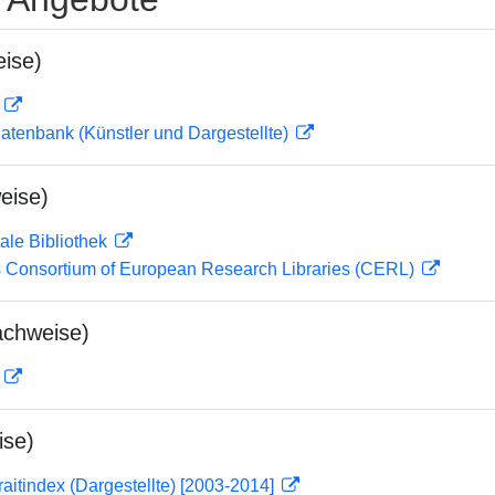
ise)
D
tdatenbank (Künstler und Dargestellte)
eise)
ale Bibliothek
 Consortium of European Research Libraries (CERL)
achweise)
D
ise)
traitindex (Dargestellte) [2003-2014]