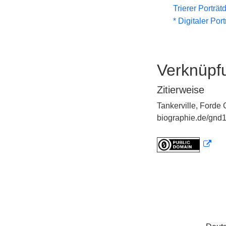
Trierer Porträ
* Digitaler Por
Verknüpf
Zitierweise
Tankerville, Forde 
biographie.de/gnd1