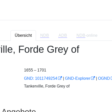
Übersicht
NDB
ADB
NDB
-online
ille, Forde Grey of
1655 – 1701
GND: 1011749254
|
GND-Explorer
|
OGND
Tankerville, Forde Grey of
e Angebote