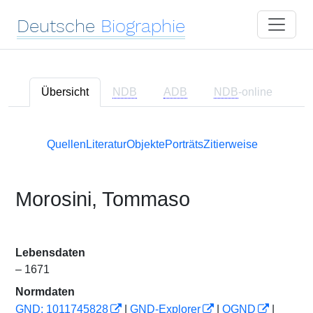
Deutsche
Biographie
Übersicht
NDB
ADB
NDB
-online
Quellen
Literatur
Objekte
Porträts
Zitierweise
Morosini, Tommaso
Lebensdaten
– 1671
Normdaten
GND: 1011745828
|
GND-Explorer
|
OGND
|