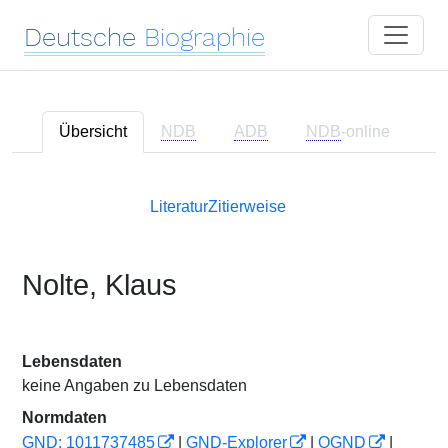
Deutsche
Biographie
Übersicht
NDB
ADB
NDB
-online
Literatur
Zitierweise
Nolte, Klaus
Lebensdaten
keine Angaben zu Lebensdaten
Normdaten
GND: 1011737485
|
GND-Explorer
|
OGND
|