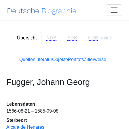
Deutsche
Biographie
Übersicht
NDB
ADB
NDB
-online
Quellen
Literatur
Objekte
Porträts
Zitierweise
Fugger, Johann Georg
Lebensdaten
1566-08-21 – 1585-09-08
Sterbeort
Alcalá de Henares