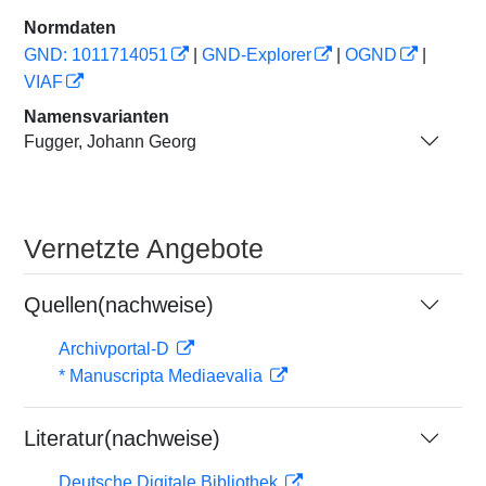
Normdaten
GND: 1011714051
|
GND-Explorer
|
OGND
|
VIAF
Namensvarianten
Fugger, Johann Georg
Vernetzte Angebote
Quellen(nachweise)
Archivportal-D
* Manuscripta Mediaevalia
Literatur(nachweise)
Deutsche Digitale Bibliothek