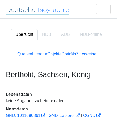
Deutsche
Biographie
Übersicht
NDB
ADB
NDB
-online
Quellen
Literatur
Objekte
Porträts
Zitierweise
Berthold, Sachsen, König
Lebensdaten
keine Angaben zu Lebensdaten
Normdaten
GND: 1011690861
|
GND-Explorer
|
OGND
|