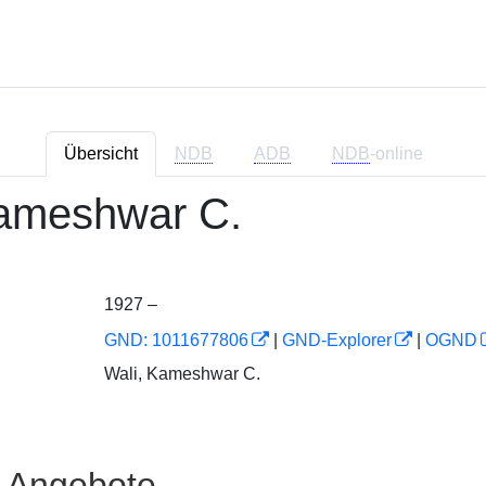
Übersicht
NDB
ADB
NDB
-online
Kameshwar C.
1927 –
GND: 1011677806
|
GND-Explorer
|
OGND
Wali, Kameshwar C.
e Angebote