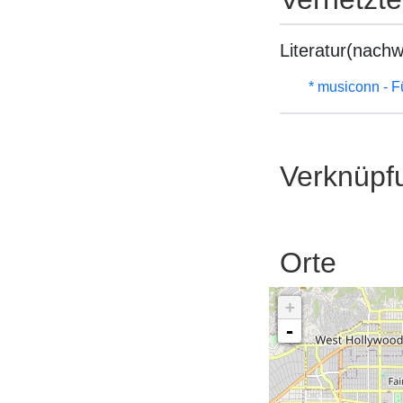
Literatur(nachw
* musiconn - F
Verknüpf
Orte
+
-