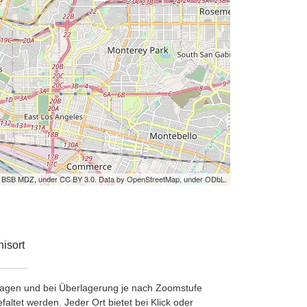
by BSB MDZ, under CC BY 3.0. Data by OpenStreetMap, under ODbL.
isort
etragen und bei Überlagerung je nach Zoomstufe
ltet werden. Jeder Ort bietet bei Klick oder