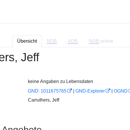
Übersicht
NDB
ADB
NDB
-online
rs, Jeff
keine Angaben zu Lebensdaten
GND: 1011675765
|
GND-Explorer
|
OGND
Carruthers, Jeff
e Angebote