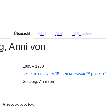
Übersicht
NDB
ADB
NDB
-online
g, Anni von
1885 – 1958
GND: 1011665719
|
GND-Explorer
|
OGND
Gottberg, Anni von
e Angebote