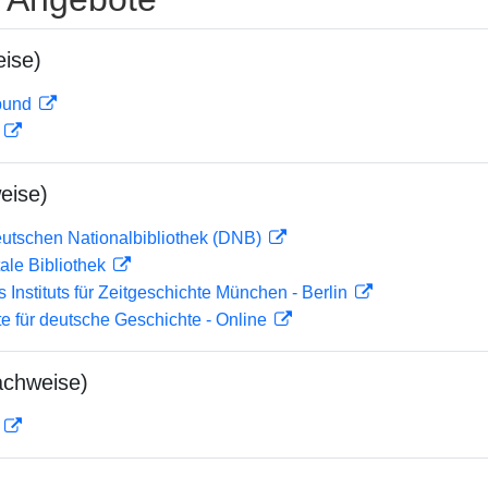
ise)
rbund
D
eise)
eutschen Nationalbibliothek (DNB)
ale Bibliothek
s Instituts für Zeitgeschichte München - Berlin
te für deutsche Geschichte - Online
achweise)
D