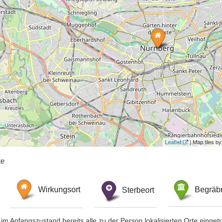
Leaflet
| Map tiles 
te
Wirkungsort
Sterbeort
Begräbn
im Anfangszustand bereits alle zu der Person lokalisierten Orte eing