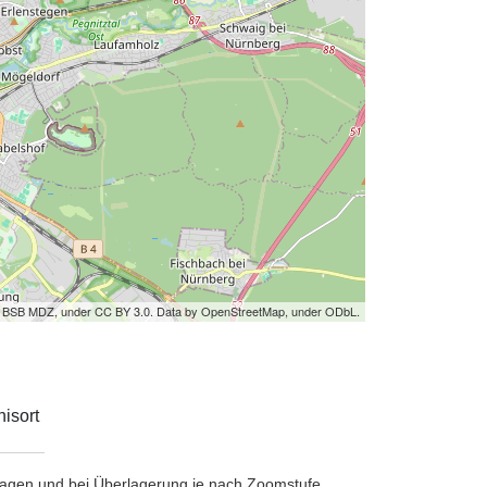
by BSB MDZ, under CC BY 3.0. Data by OpenStreetMap, under ODbL.
isort
etragen und bei Überlagerung je nach Zoomstufe