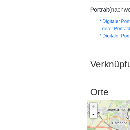
Portrait(nachwe
* Digitaler Por
Trierer Porträ
* Digitaler Por
Verknüpf
Orte
+
-