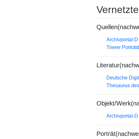
Vernetzt
Quellen(nachwe
Archivportal-
Trierer Porträ
Literatur(nachw
Deutsche Digit
Thesaurus des
Objekt/Werk(n
Archivportal-
Porträt(nachwe