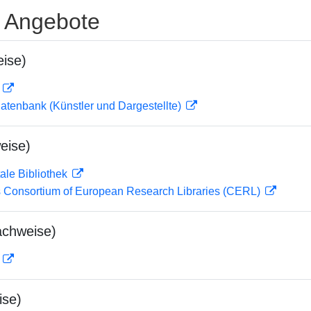
e Angebote
ise)
D
tdatenbank (Künstler und Dargestellte)
eise)
ale Bibliothek
 Consortium of European Research Libraries (CERL)
achweise)
D
ise)