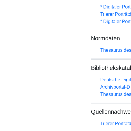
* Digitaler Por
Trierer Porträ
* Digitaler Por
Normdaten
Thesaurus des
Bibliothekskata
Deutsche Digit
Archivportal-
Thesaurus des
Quellennachwe
Trierer Porträ