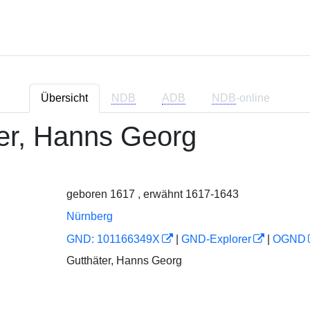
Übersicht
NDB
ADB
NDB
-online
ter, Hanns Georg
geboren 1617 , erwähnt 1617-1643
Nürnberg
GND: 101166349X
|
GND-Explorer
|
OGND
Gutthäter, Hanns Georg