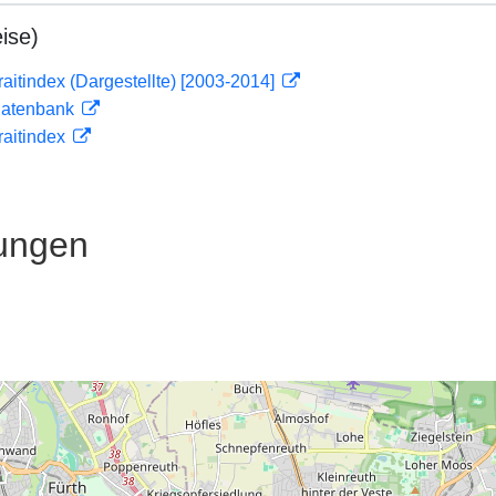
ise)
traitindex (Dargestellte) [2003-2014]
tdatenbank
traitindex
ungen