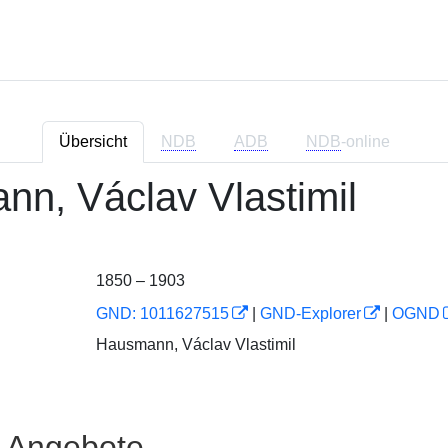
Übersicht
NDB
ADB
NDB
-online
n, Václav Vlastimil
1850 – 1903
GND: 1011627515
|
GND-Explorer
|
OGND
Hausmann, Václav Vlastimil
e Angebote