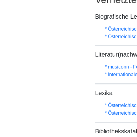
Biografische L
* Österreichis
* Österreichis
Literatur(nachw
* musiconn - F
* Internationa
Lexika
* Österreichis
* Österreichis
Bibliothekskata