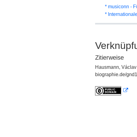
* musiconn - F
* Internationa
Verknüpf
Zitierweise
Hausmann, Václav 
biographie.de/gnd1