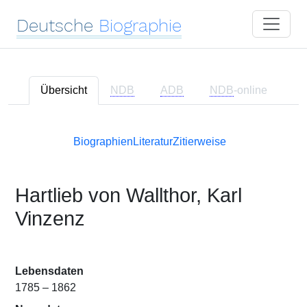
Deutsche
Biographie
Übersicht
NDB
ADB
NDB
-online
Biographien
Literatur
Zitierweise
Hartlieb von Wallthor, Karl
Vinzenz
Lebensdaten
1785 – 1862