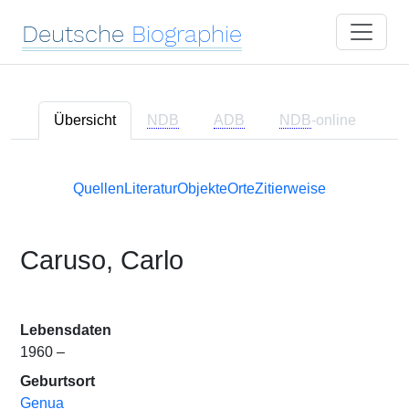
Deutsche
Biographie
Übersicht
NDB
ADB
NDB
-online
Quellen
Literatur
Objekte
Orte
Zitierweise
Caruso, Carlo
Lebensdaten
1960 –
Geburtsort
Genua