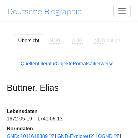
Deutsche
Biographie
Übersicht
NDB
ADB
NDB
-online
Quellen
Literatur
Objekte
Porträts
Zitierweise
Büttner, Elias
Lebensdaten
1672-05-19 – 1741-06-13
Normdaten
GND: 1011618389
|
GND-Explorer
|
OGND
|