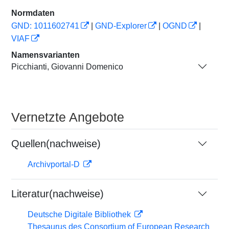
Normdaten
GND: 1011602741
|
GND-Explorer
|
OGND
|
VIAF
Namensvarianten
Picchianti, Giovanni Domenico
Vernetzte Angebote
Quellen(nachweise)
Archivportal-D
Literatur(nachweise)
Deutsche Digitale Bibliothek
Thesaurus des Consortium of European Research