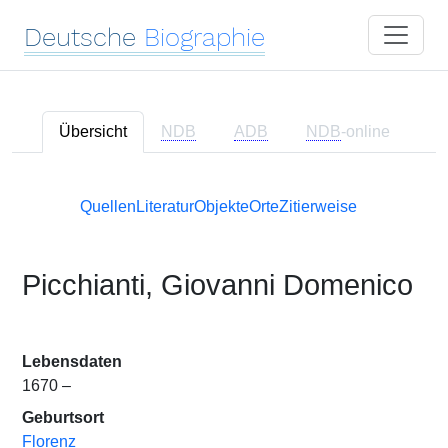
Deutsche
Biographie
Übersicht
NDB
ADB
NDB
-online
Quellen
Literatur
Objekte
Orte
Zitierweise
Picchianti, Giovanni Domenico
Lebensdaten
1670 –
Geburtsort
Florenz