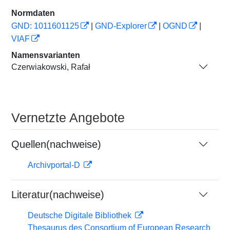
Normdaten
GND: 1011601125
|
GND-Explorer
|
OGND
|
VIAF
Namensvarianten
Czerwiakowski, Rafał
Vernetzte Angebote
Quellen(nachweise)
Archivportal-D
Literatur(nachweise)
Deutsche Digitale Bibliothek
Thesaurus des Consortium of European Research