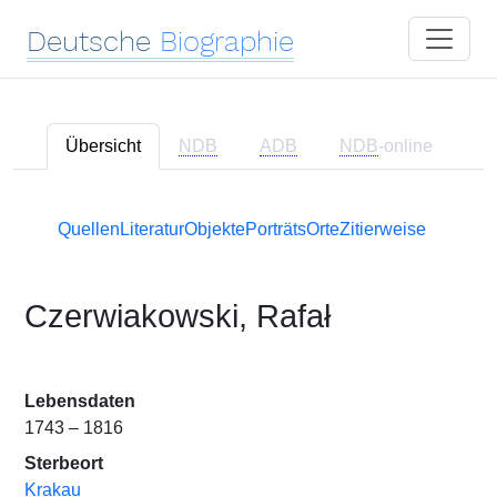
Deutsche
Biographie
Übersicht
NDB
ADB
NDB
-online
Quellen
Literatur
Objekte
Porträts
Orte
Zitierweise
Czerwiakowski, Rafał
Lebensdaten
1743 – 1816
Sterbeort
Krakau