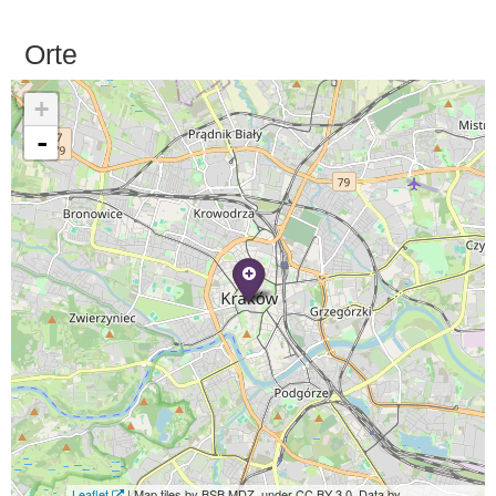
Orte
+
-
Leaflet
| Map tiles by BSB MDZ, under CC BY 3.0. Data by