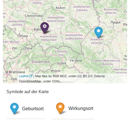
Leaflet
| Map tiles by BSB MDZ, under CC BY 3.0. Data by
OpenStreetMap, under ODbL.
Symbole auf der Karte
Geburtsort
Wirkungsort