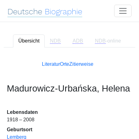
Deutsche
Biographie
Übersicht
NDB
ADB
NDB
-online
Literatur
Orte
Zitierweise
Madurowicz-Urbańska, Helena
Lebensdaten
1918 – 2008
Geburtsort
Lemberg