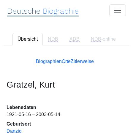
Deutsche
Biographie
Übersicht
NDB
ADB
NDB
-online
Biographien
Orte
Zitierweise
Gratzel, Kurt
Lebensdaten
1921-05-16 – 2003-05-14
Geburtsort
Danzig