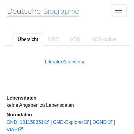
Deutsche
Biographie
Übersicht
NDB
ADB
NDB
-online
Literatur
Zitierweise
Lebensdaten
keine Angaben zu Lebensdaten
Normdaten
GND: 101158351
|
GND-Explorer
|
OGND
|
VIAF