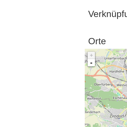
Verknüpf
Orte
+
-