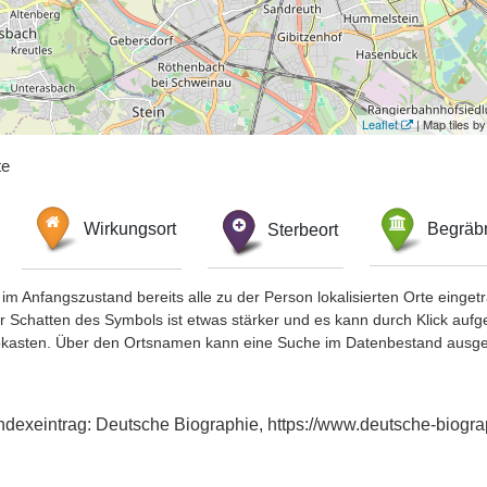
Leaflet
| Map tiles 
te
Wirkungsort
Sterbeort
Begräbn
im Anfangszustand bereits alle zu der Person lokalisierten Orte eing
chatten des Symbols ist etwas stärker und es kann durch Klick aufgefa
okasten. Über den Ortsnamen kann eine Suche im Datenbestand ausge
 Indexeintrag: Deutsche Biographie, https://www.deutsche-bio