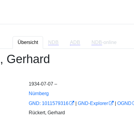
Übersicht
NDB
ADB
NDB
-online
t, Gerhard
1934-07-07 –
Nürnberg
GND: 1011579316
|
GND-Explorer
|
OGND
Rückert, Gerhard