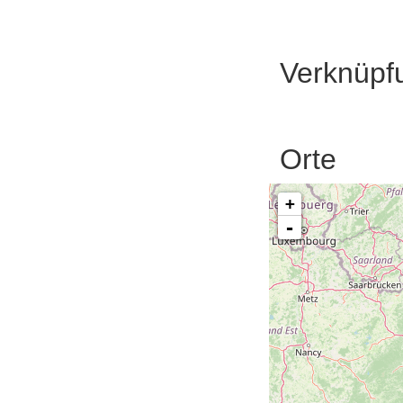
Verknüpf
Orte
+
-