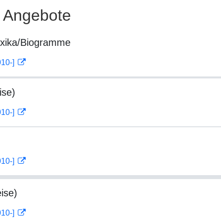
e Angebote
exika/Biogramme
010-]
ise)
010-]
010-]
ise)
010-]