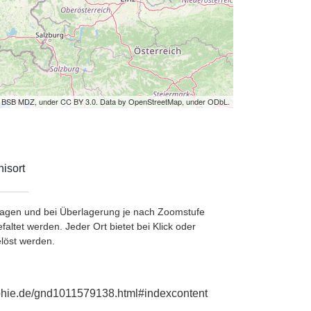
by BSB MDZ, under CC BY 3.0. Data by OpenStreetMap, under ODbL.
isort
etragen und bei Überlagerung je nach Zoomstufe
ltet werden. Jeder Ort bietet bei Klick oder
löst werden.
aphie.de/gnd1011579138.html#indexcontent