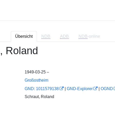
Übersicht
NDB
ADB
NDB
-online
, Roland
1949-03-25 –
Großostheim
GND: 1011579138
|
GND-Explorer
|
OGND
Schraut, Roland