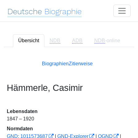
Deutsche
Biographie
Übersicht
NDB
ADB
NDB
-online
Biographien
Zitierweise
Hämmerle, Casimir
Lebensdaten
1847 – 1920
Normdaten
GND: 1011573687
|
GND-Explorer
|
OGND
|