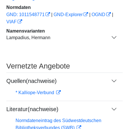
Normdaten
GND: 1011548771
|
GND-Explorer
|
OGND
|
VIAF
Namensvarianten
Lampadius, Hermann
Vernetzte Angebote
Quellen(nachweise)
* Kalliope-Verbund
Literatur(nachweise)
Normdateneintrag des Südwestdeutschen
Bibliotheksverbundes (SWB)