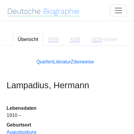
Deutsche
Biographie
Übersicht
NDB
ADB
NDB
-online
Quellen
Literatur
Zitierweise
Lampadius, Hermann
Lebensdaten
1910 –
Geburtsort
Augustusburg