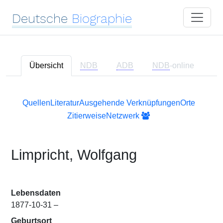
Deutsche
Biographie
Übersicht
NDB
ADB
NDB
-online
Quellen
Literatur
Ausgehende Verknüpfungen
Orte
Zitierweise
Netzwerk
Limpricht, Wolfgang
Lebensdaten
1877-10-31 –
Geburtsort