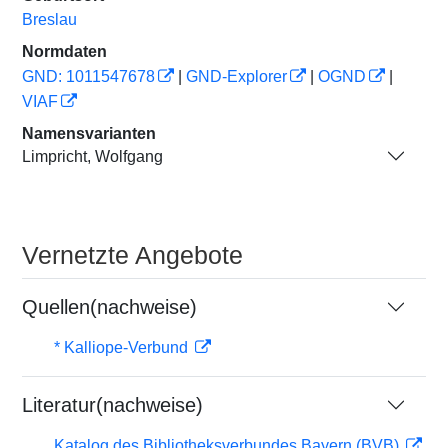
Breslau
Normdaten
GND: 1011547678
|
GND-Explorer
|
OGND
|
VIAF
Namensvarianten
Limpricht, Wolfgang
Vernetzte Angebote
Quellen(nachweise)
* Kalliope-Verbund
Literatur(nachweise)
Katalog des Bibliotheksverbundes Bayern (BVB)