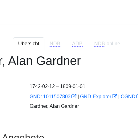
Übersicht
NDB
ADB
NDB
-online
, Alan Gardner
1742-02-12 – 1809-01-01
GND: 1011507803
|
GND-Explorer
|
OGND
Gardner, Alan Gardner
e Angebote