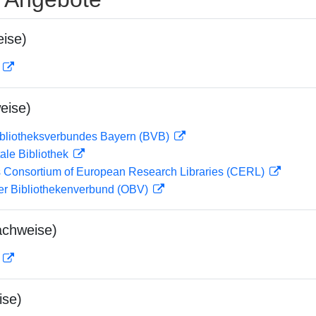
ise)
D
eise)
ibliotheksverbundes Bayern (BVB)
ale Bibliothek
 Consortium of European Research Libraries (CERL)
her Bibliothekenverbund (OBV)
achweise)
D
ise)