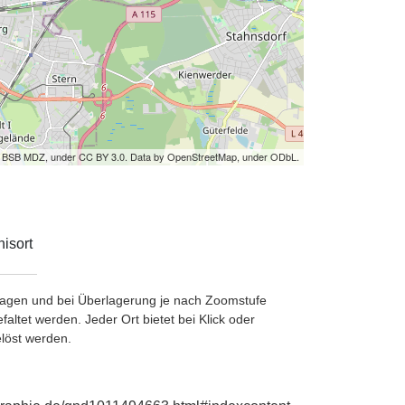
by BSB MDZ, under CC BY 3.0. Data by OpenStreetMap, under ODbL.
isort
etragen und bei Überlagerung je nach Zoomstufe
ltet werden. Jeder Ort bietet bei Klick oder
löst werden.