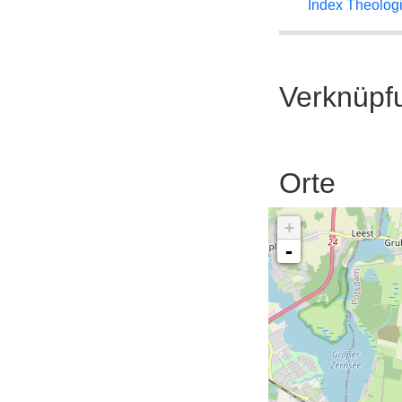
Index Theolog
Verknüpf
Orte
+
-