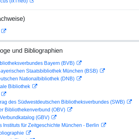
icus (IxTheo)
achweise)
D
loge und Bibliographien
ibliotheksverbundes Bayern (BVB)
 Bayerischen Staatsbibliothek München (BSB)
eutschen Nationalbibliothek (DNB)
ale Bibliothek
D
rag des Südwestdeutschen Bibliotheksverbundes (SWB)
her Bibliothekenverbund (OBV)
Verbundkatalog (GBV)
s Instituts für Zeitgeschichte München - Berlin
bliographie