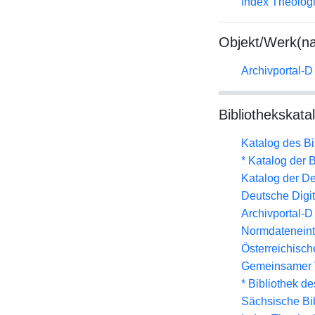
Index Theolog
Objekt/Werk(n
Archivportal-
Bibliothekskata
Katalog des B
* Katalog der
Katalog der D
Deutsche Digit
Archivportal-
Normdateneint
Österreichisc
Gemeinsamer 
* Bibliothek de
Sächsische Bi