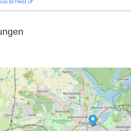
icus (IxTheo)
ungen