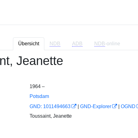
Übersicht
NDB
ADB
NDB
-online
nt, Jeanette
1964 –
Potsdam
GND: 1011494663
|
GND-Explorer
|
OGND
Toussaint, Jeanette