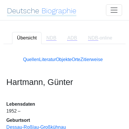
Deutsche
Biographie
Übersicht
NDB
ADB
NDB
-online
Quellen
Literatur
Objekte
Orte
Zitierweise
Hartmann, Günter
Lebensdaten
1952 –
Geburtsort
Dessau-Roßlau-Großkühnau