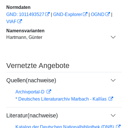
Normdaten
GND: 1011493527
|
GND-Explorer
|
OGND
|
VIAF
Namensvarianten
Hartmann, Günter
Vernetzte Angebote
Quellen(nachweise)
Archivportal-D
* Deutsches Literaturarchiv Marbach - Kallías
Literatur(nachweise)
Katalog der Deutschen Nationalbibliothek (DNB)