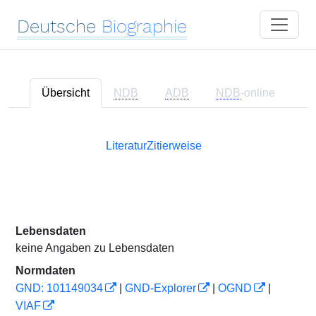
Deutsche
Biographie
Übersicht
NDB
ADB
NDB
-online
Literatur
Zitierweise
Lebensdaten
keine Angaben zu Lebensdaten
Normdaten
GND: 101149034
|
GND-Explorer
|
OGND
|
VIAF