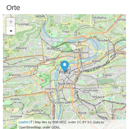
Orte
+
-
Leaflet
| Map tiles by BSB MDZ, under CC BY 3.0. Data by
OpenStreetMap, under ODbL.