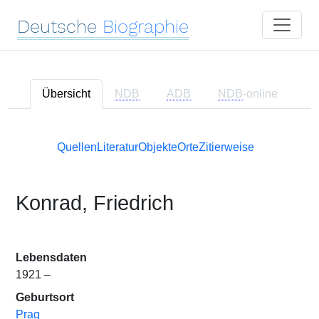
Deutsche
Biographie
Übersicht
NDB
ADB
NDB
-online
Quellen
Literatur
Objekte
Orte
Zitierweise
Konrad, Friedrich
Lebensdaten
1921 –
Geburtsort
Prag