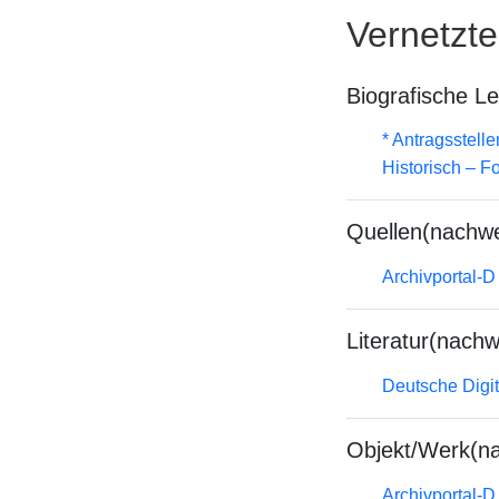
Vernetzt
Biografische L
* Antragsstel
Historisch – F
Quellen(nachwe
Archivportal-
Literatur(nachw
Deutsche Digit
Objekt/Werk(n
Archivportal-