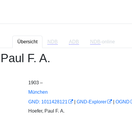
Übersicht
NDB
ADB
NDB
-online
Paul F. A.
1903 –
München
GND: 1011428121
|
GND-Explorer
|
OGND
Hoefer, Paul F. A.