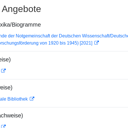
e Angebote
exika/Biogramme
lende der Notgemeinschaft der Deutschen Wissenschaft/Deuts
orschungsförderung von 1920 bis 1945) [2021]
ise)
D
eise)
ale Bibliothek
achweise)
D