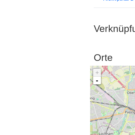
Verknüpf
Orte
+
-