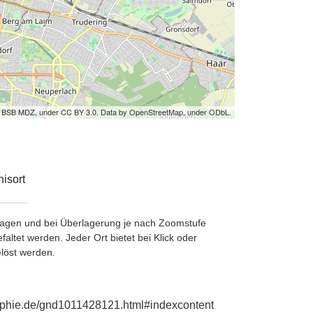
by BSB MDZ, under CC BY 3.0. Data by OpenStreetMap, under ODbL.
isort
etragen und bei Überlagerung je nach Zoomstufe
ltet werden. Jeder Ort bietet bei Klick oder
löst werden.
graphie.de/gnd1011428121.html#indexcontent