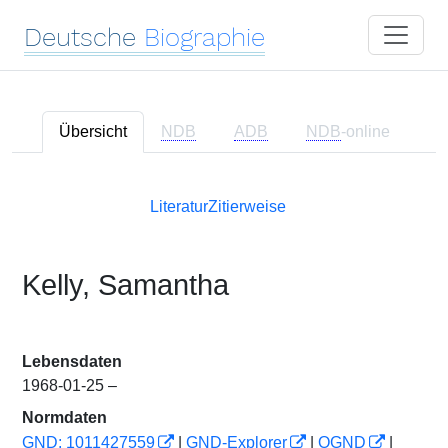
Deutsche
Biographie
Übersicht
NDB
ADB
NDB
-online
Literatur
Zitierweise
Kelly, Samantha
Lebensdaten
1968-01-25 –
Normdaten
GND: 1011427559
|
GND-Explorer
|
OGND
|