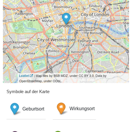
Leaflet
| Map tiles by BSB MDZ, under CC BY 3.0. Data by
OpenStreetMap, under ODbL.
Symbole auf der Karte
Geburtsort
Wirkungsort