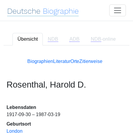
Deutsche
Biographie
Übersicht
NDB
ADB
NDB
-online
Biographien
Literatur
Orte
Zitierweise
Rosenthal, Harold D.
Lebensdaten
1917-09-30 – 1987-03-19
Geburtsort
London