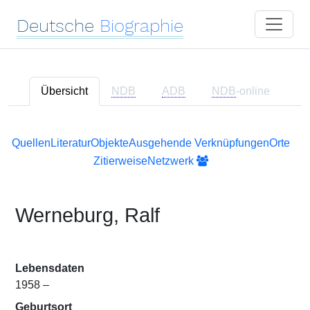
Deutsche
Biographie
Übersicht
NDB
ADB
NDB
-online
Quellen
Literatur
Objekte
Ausgehende Verknüpfungen
Orte
Zitierweise
Netzwerk
Werneburg, Ralf
Lebensdaten
1958 –
Geburtsort