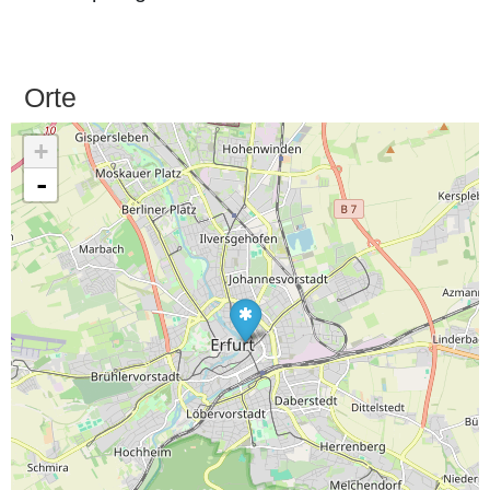
Orte
+
-