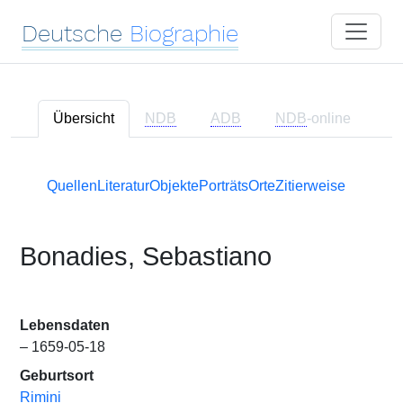
Deutsche
Biographie
Übersicht
NDB
ADB
NDB
-online
Quellen
Literatur
Objekte
Porträts
Orte
Zitierweise
Bonadies, Sebastiano
Lebensdaten
– 1659-05-18
Geburtsort
Rimini