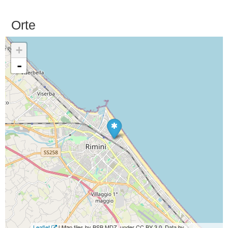
Orte
+
-
Leaflet
| Map tiles by BSB MDZ, under CC BY 3.0. Data by