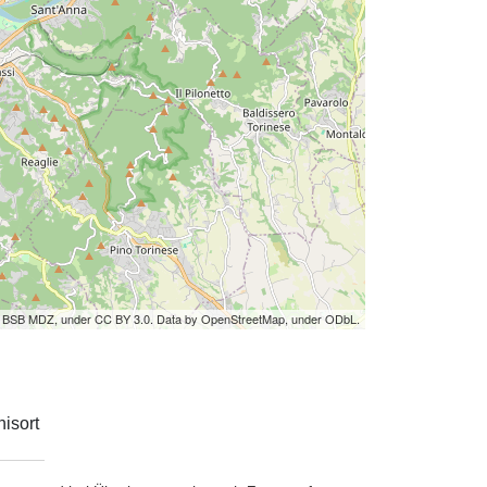
by BSB MDZ, under CC BY 3.0. Data by OpenStreetMap, under ODbL.
isort