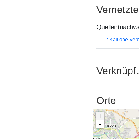
Vernetzt
Quellen(nachwe
* Kalliope-Ve
Verknüpf
Orte
+
-