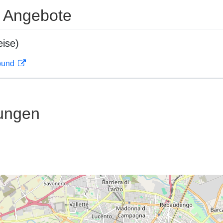
e Angebote
ise)
rbund
ungen