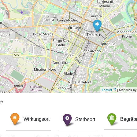
Leaflet
| Map tiles 
te
Wirkungsort
Sterbeort
Begräbn