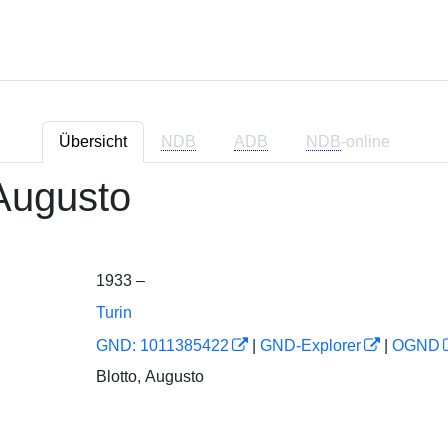
Übersicht
NDB
ADB
NDB
-online
 Augusto
1933 –
Turin
GND: 1011385422
|
GND-Explorer
|
OGND
Blotto, Augusto