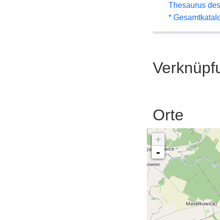
Thesaurus des
* Gesamtkatal
Verknüpf
Orte
+
-