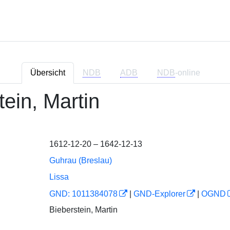
Übersicht
NDB
ADB
NDB
-online
tein, Martin
1612-12-20 – 1642-12-13
Guhrau (Breslau)
Lissa
GND: 1011384078
|
GND-Explorer
|
OGND
Bieberstein, Martin