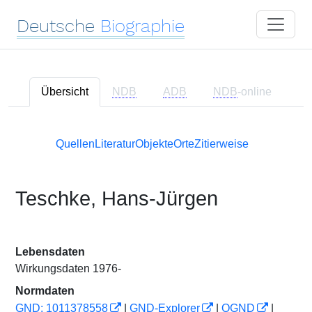
Deutsche
Biographie
Übersicht
NDB
ADB
NDB
-online
Quellen
Literatur
Objekte
Orte
Zitierweise
Teschke, Hans-Jürgen
Lebensdaten
Wirkungsdaten 1976-
Normdaten
GND: 1011378558
|
GND-Explorer
|
OGND
|