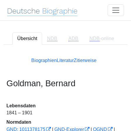
Deutsche
Biographie
Übersicht
NDB
ADB
NDB
-online
Biographien
Literatur
Zitierweise
Goldman, Bernard
Lebensdaten
1841 – 1901
Normdaten
GND: 1011378175
|
GND-Explorer
|
OGND
|