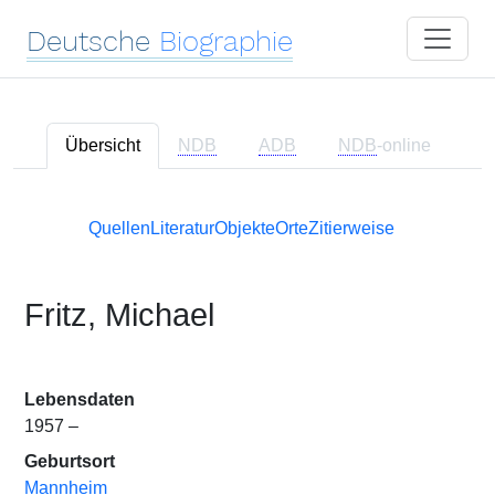
Deutsche
Biographie
Übersicht
NDB
ADB
NDB
-online
Quellen
Literatur
Objekte
Orte
Zitierweise
Fritz, Michael
Lebensdaten
1957 –
Geburtsort
Mannheim